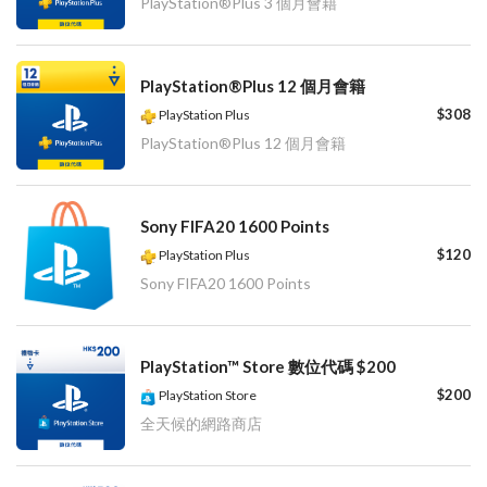
PlayStation®Plus 3 個月會籍
PlayStation®Plus 12 個月會籍
$308
PlayStation Plus
PlayStation®Plus 12 個月會籍
Sony FIFA20 1600 Points
$120
PlayStation Plus
Sony FIFA20 1600 Points
PlayStation™ Store 數位代碼 $200
$200
PlayStation Store
全天候的網路商店