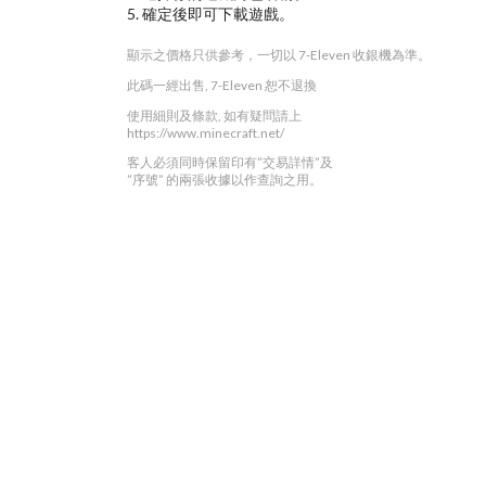
5. 確定後即可下載遊戲。
顯示之價格只供參考，一切以 7-Eleven 收銀機為準。
此碼一經出售, 7-Eleven 恕不退換
使用細則及條款, 如有疑問請上
https://www.minecraft.net/
客人必須同時保留印有”交易詳情”及
”序號” 的兩張收據以作查詢之用。