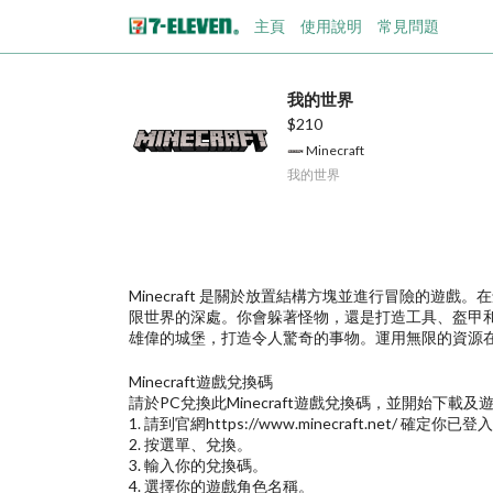
主頁
使用說明
常見問題
我的世界
$210
Minecraft
我的世界
Minecraft 是關於放置結構方塊並進行冒險的
限世界的深處。你會躲著怪物，還是打造工具、盔甲
雄偉的城堡，打造令人驚奇的事物。運用無限的資源
Minecraft遊戲兌換碼
請於PC兌換此Minecraft遊戲兌換碼，並開始下載
1. 請到官網https://www.minecraft.net/ 確
2. 按選單、兌換。
3. 輸入你的兌換碼。
4. 選擇你的遊戲角色名稱。