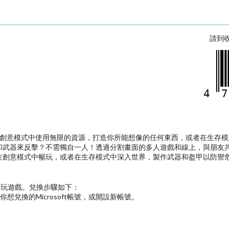
請到
4
7
遊戲。在創意模式中使用無限的資源，打造你所能想像的任何東西，或者在生
和武器來反擊？不需獨自一人！透過分割畫面的多人遊戲和線上，與朋友
在創意模式中暢玩，或者在生存模式中深入世界，製作武器和盔甲以防禦
及遊玩遊戲。兌換步驟如下：
定你已登入你想兌換的Microsoft帳號，或開設新帳號。