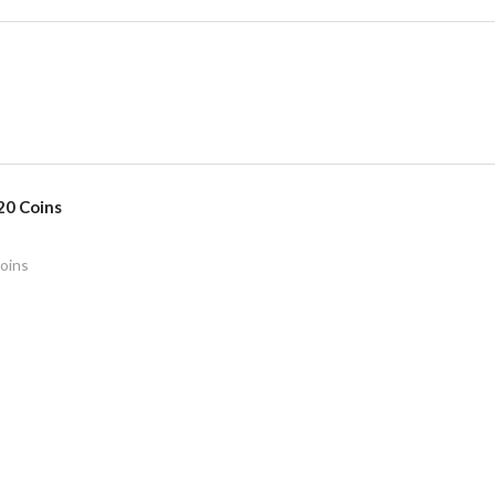
20 Coins
oins