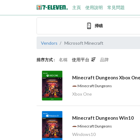
主頁
使用說明
常見問題
掃瞄
Vendors
Microsoft Minecraft
名稱
使用平台
品牌
排序方式 :
Minecraft Dungeons Xbox On
Minecraft Dungeons
Xbox One
Minecraft Dungeons Win10
Minecraft Dungeons
Windows10